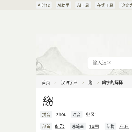
AI时代
AI助手
AI工具
在线工具
论文
首页
汉语字典
縐
縐字的解释
縐
zhòu
ㄓㄡˋ
拼音
注音
糹部
16画
左右
部首
总笔画
结构