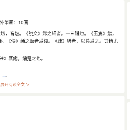
外筆画：10画
救切，音皺。《說文》絺之細者。一曰蹴也。《玉篇》縐，
絺。《傳》絺之靡者爲縐。《疏》絺者，以葛爲之。其精尤
《註》褰縐，縮蹙之也。
義
同。
展开阅读全文 ∨