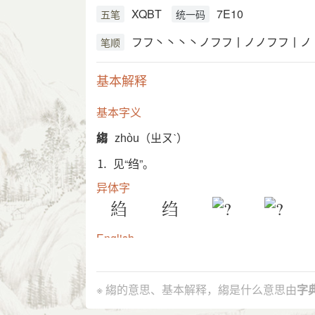
XQBT
7E10
五笔
统一码
フフ丶丶丶丶ノフフ丨ノノフフ丨ノ
笔顺
基本解释
基本字义
縐
zhòu（ㄓㄡˋ）
⒈ 见“绉”。
异体字
䋓
绉
English
crepe, crape, wrinkles, creases
※ 縐的意思、基本解释，縐是什么意思由
字