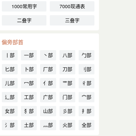
1000常用字
7000现通表
二叠字
三叠字
偏旁部首
丨部
一部
丶部
八部
勹部
匕部
卜部
厂部
刀部
刂部
儿部
冖部
亻部
艹部
彳部
辶部
工部
广部
门部
宀部
女部
犭部
山部
彡部
扌部
氵部
土部
灬部
火部
全部