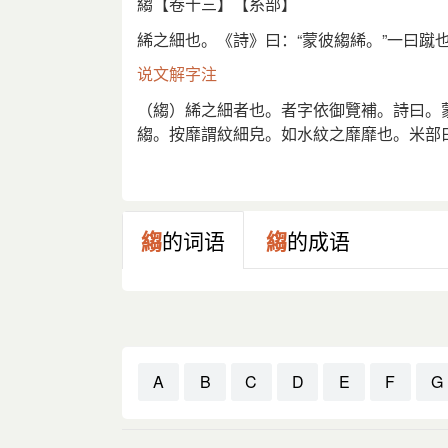
縐【卷十三】【糸部】
絺之細也。《詩》曰：“蒙彼縐絺。”一曰蹴
说文解字注
（縐）絺之細者也。者字依御覽補。詩曰。
縐。按靡謂紋細皃。如水紋之靡靡也。米部
鄭說之不同也。一曰戚也。戚各本作蹴。蹴
正。鄭箋云。縐絺、絺之蹙蹙者。此鄭說之
賦。襞積褰縐。張揖注云。縐、戚也。从糸
縐
的词语
縐
的成语
A
B
C
D
E
F
G