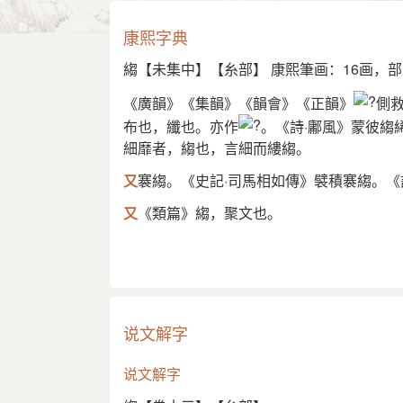
康熙字典
縐【未集中】【糸部】 康熙筆画：16画，部
《廣韻》《集韻》《韻會》《正韻》
側
布也，纖也。亦作
。《詩·鄘風》蒙彼縐
細靡者，縐也，言細而縷縐。
又
褰縐。《史記·司馬相如傳》襞積褰縐。
又
《類篇》縐，聚文也。
又
《集韻》之遇切，音媰。側六切，音縬。
又
《廣韻》初敎切，音抄。惡絹也。
说文解字
说文解字