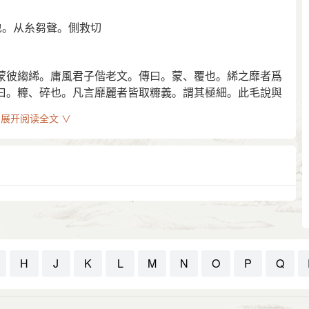
也。从糸芻聲。側救切
蒙彼縐絺。庸風君子偕老文。傳曰。蒙、覆也。絺之靡者爲
曰。䊳、碎也。凡言靡麗者皆取䊳義。謂其極細。此毛說與
者、躡也。非其義。葢本作戚。俗作蹙。又改爲蹴耳。今
展开阅读全文 ∨
異毛也。戚戚者、如今皺紗然。上文云。緛、衣戚也。子虛
。芻聲。側救切。四部。
H
J
K
L
M
N
O
P
Q