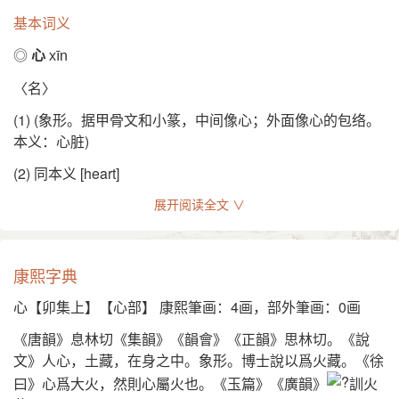
基本词义
口
◎
心
造字法
xīn
〈名〉
象形：像心之形
English
(1) (象形。据甲骨文和小篆，中间像心；外面像心的包络。
本义：心脏)
heart; mind, intelligence; soul
(2) 同本义 [heart]
心，人心也。在身之中，象形。——《说文》。按，在肺之
展开阅读全文 ∨
下，膈膜之上，着脊第五椎。形如莲蕊，上有四系，以通四
脏。心外有赤黄裹脂，谓之心包络。
康熙字典
其祀中霤，祭先心。——《吕氏春秋》
心【卯集上】【心部】 康熙筆画：4画，部外筆画：0画
顺我，即先刺心；否则，四肢解尽，心犹不死。——方苞
《狱中杂记》
《唐韻》息林切《集韻》《韻會》《正韻》思林切。《說
文》人心，土藏，在身之中。象形。博士說以爲火藏。《徐
(3) 又如：心腹之病(致命之祸；隐患)；心上刃(“忍”字的拆
曰》心爲大火，然則心屬火也。《玉篇》《廣韻》
訓火
写)；心肝肐蒂(心肝宝贝)；心气(中医指心脏的功能)；心系