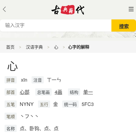
首页
汉语字典
心
心字的解释
心
xīn
ㄒ一ㄣ
拼音
注音
心部
4画
单一
部首
总笔画
结构
NYNY
金
5FC3
五笔
五行
统一码
丶フ丶丶
笔顺
点、卧钩、点、点
名称