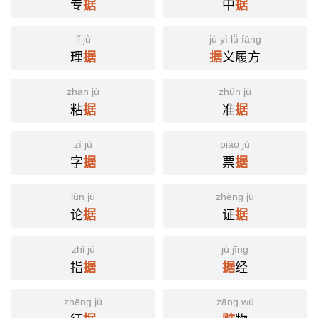
专
中
据
据
lǐ jù
jù yì lǚ fāng
理
义履方
据
据
zhān jù
zhǔn jù
粘
准
据
据
zì jù
piào jù
字
票
据
据
lùn jù
zhèng jù
论
证
据
据
zhǐ jù
jù jīng
指
经
据
据
zhēng jù
zāng wù