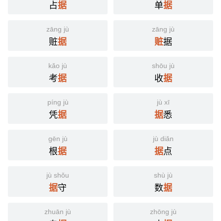
占
单
据
据
zāng jù
zāng jù
赃
据
据
赃
kǎo jù
shōu jù
考
收
据
据
píng jù
jù xī
凭
悉
据
据
gēn jù
jù diǎn
根
点
据
据
jù shǒu
shù jù
守
数
据
据
zhuān jù
zhōng jù