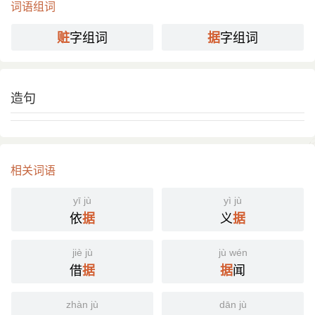
词语组词
字组词
字组词
赃
据
造句
相关词语
yī jù
yì jù
依
义
据
据
jiè jù
jù wén
借
闻
据
据
zhàn jù
dān jù