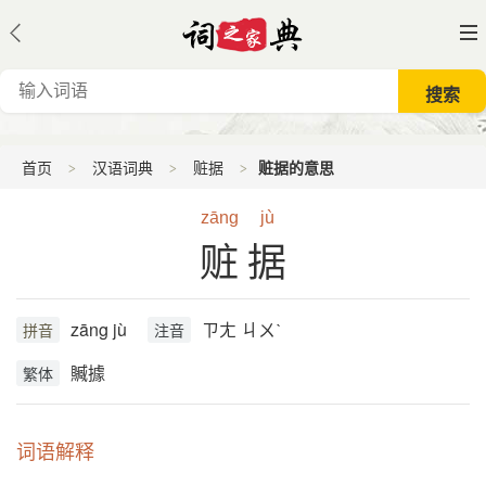
首页
汉语词典
赃据
赃据的意思
zāng
jù
赃据
zāng jù
ㄗㄤ ㄐㄨˋ
拼音
注音
贓據
繁体
词语解释