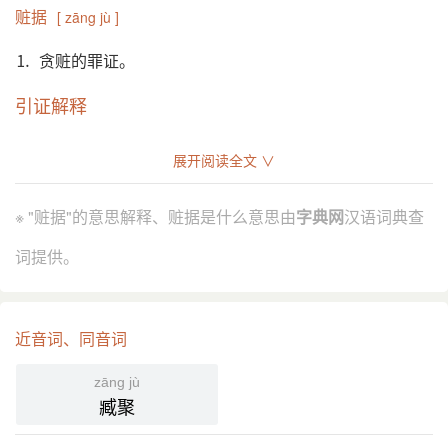
赃据
[ zāng jù ]
⒈ 贪赃的罪证。
引证解释
⒈ 贪赃的罪证。
展开阅读全文 ∨
清 李渔 《怜香伴·冤褫》：“説老师贿赂公行，是非倒
引
置，以优为劣，以劣为优，后面开了赫诈秀才的款
※ "赃据"的意思解释、赃据是什么意思由
字典网
汉语词典查
单，件件都有赃据。”
词提供。
分字解释
zāng
jù jū
赃
据
近音词、同音词
zāng jù
臧聚