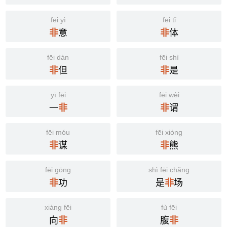
fēi yì
fēi tǐ
意
体
非
非
fēi dàn
fēi shì
但
是
非
非
yī fēi
fēi wèi
一
谓
非
非
fēi móu
fēi xióng
谋
熊
非
非
fēi gōng
shì fēi chǎng
功
是
场
非
非
xiàng fēi
fù fēi
向
腹
非
非