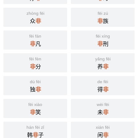
zhòng fēi
fēi zú
众
族
非
非
fēi fán
fēi xíng
凡
刑
非
非
fēi fèn
yǎng fēi
分
养
非
非
dú fēi
de fēi
独
得
非
非
fēi xiào
wèi fēi
笑
未
非
非
hán fēi zǐ
xián fēi
韩
子
闲
非
非