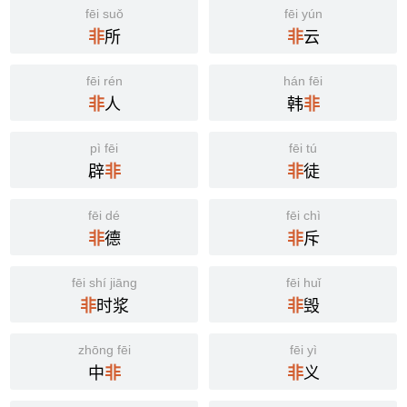
fēi suǒ
fēi yún
所
云
非
非
fēi rén
hán fēi
人
韩
非
非
pì fēi
fēi tú
辟
徒
非
非
fēi dé
fēi chì
德
斥
非
非
fēi shí jiāng
fēi huǐ
时浆
毁
非
非
zhōng fēi
fēi yì
中
义
非
非