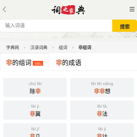
字典网
汉语词典
组词
非组词
非
的组词
非
的成语
100+
chú fēi
fēi fēi xiǎng
除
想
非
非
非
fēi jì
fēi fǎ
冀
法
非
非
fēi jī
fēi jì
几
计
非
非