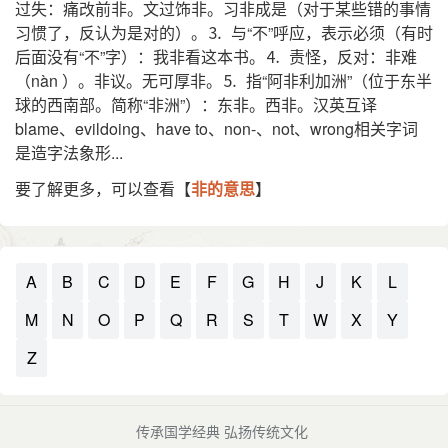
过失：痛改前非。文过饰非。习非成是（对于某些错的事情
习惯了，反认为是对的）。⒊ 与“不”呼应，表示必须（有时
后面没有“不”字）：我非看这本书。⒋ 责怪，反对：非难
（nàn ）。非议。无可厚非。⒌ 指“阿非利加洲”（位于东半
球的西南部。简称“非洲”）：东非。西非。汉英互译
blame、evildoing、have to、non-、not、wrong相关字词
是造字法象形...
要了解更多，可以查看【
非的意思
】
A
B
C
D
E
F
G
H
J
K
L
M
N
O
P
Q
R
S
T
W
X
Y
Z
传承国学经典 弘扬传统文化