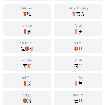
fēi wéi
fēi guān fāng
唯
官方
非
非
fēi xiào
fēi zǐ
孝
子
非
非
shì fēi duī
fēi fēi
是
堆
非
非
非
ruò fēi
sī fēi
若
司
非
非
fēi fàn
fēi fù
泛
复
非
非
fēi yí
shàn fēi
夷
善
非
非