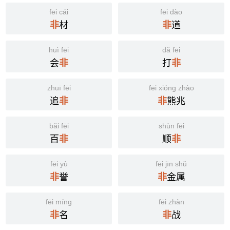
fēi cái
fēi dào
材
道
非
非
huì fēi
dǎ fēi
会
打
非
非
zhuī fēi
fēi xióng zhào
追
熊兆
非
非
bǎi fēi
shùn fēi
百
顺
非
非
fēi yù
fēi jīn shǔ
誉
金属
非
非
fēi míng
fēi zhàn
名
战
非
非