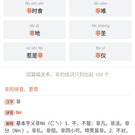
fēi shí shí
fēi nàn
时食
难
非
非
fēi dì
fēi shèng
地
圣
非
非
rě shì fēi
fēi yí
惹是
仪
非
非
因篇幅关系，非的组词只列出前 100 个
非的拼音、意思
非
汉字
fēi
拼音
基本字义非fēi（ㄈㄟ）⒈ 不，不是：非凡。非法。非
解释
分（fèn ）。非礼。非但。非同小可。啼笑皆非。⒉ 不对，