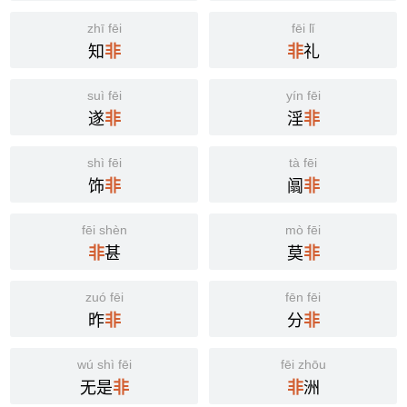
zhī fēi
fēi lǐ
知
礼
非
非
suì fēi
yín fēi
遂
淫
非
非
shì fēi
tà fēi
饰
阘
非
非
fēi shèn
mò fēi
甚
莫
非
非
zuó fēi
fēn fēi
昨
分
非
非
wú shì fēi
fēi zhōu
无是
洲
非
非