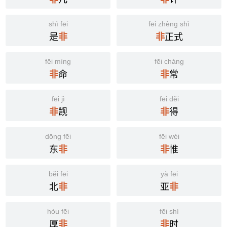
shì fēi
fēi zhèng shì
是
正式
非
非
fēi mìng
fēi cháng
命
常
非
非
fēi jì
fēi děi
觊
得
非
非
dōng fēi
fēi wéi
东
惟
非
非
běi fēi
yà fēi
北
亚
非
非
hòu fēi
fēi shí
厚
时
非
非