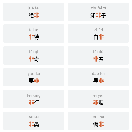
jué fēi
zhī fēi zǐ
绝
知
子
非
非
fēi tè
zì fēi
特
自
非
非
fēi qí
fēi dú
奇
独
非
非
yào fēi
dǎo fēi
要
导
非
非
fēi xíng
fēi yān
行
烟
非
非
fēi lèi
huǐ fēi
类
悔
非
非