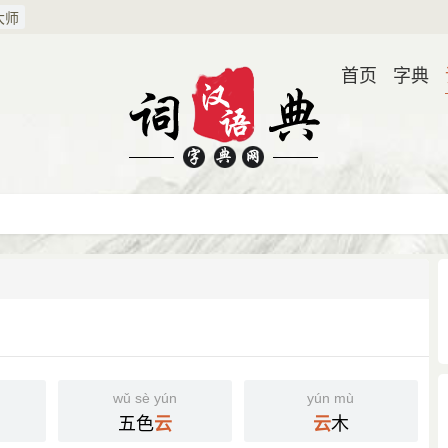
大师
首页
字典
wǔ sè yún
yún mù
五色
木
云
云