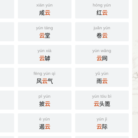
xián yún
hóng yún
咸
红
云
云
yún táng
juǎn yún
堂
卷
云
云
yún xià
yún wǎng
罅
网
云
云
fēng yún qì
yǔ yún
风
气
雨
云
云
pī yún
yún tóu bì
披
头篦
云
云
è yún
yún jì
遏
际
云
云