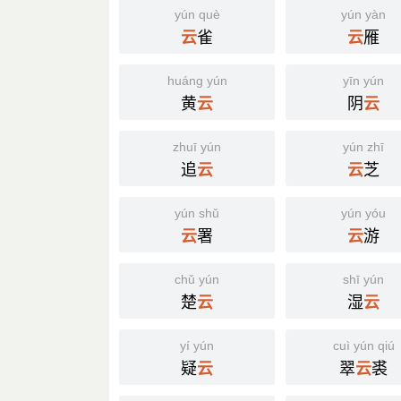
yún què
yún yàn
雀
雁
云
云
huáng yún
yīn yún
黄
阴
云
云
zhuī yún
yún zhī
追
芝
云
云
yún shǔ
yún yóu
署
游
云
云
chǔ yún
shī yún
楚
湿
云
云
yí yún
cuì yún qiú
疑
翠
裘
云
云