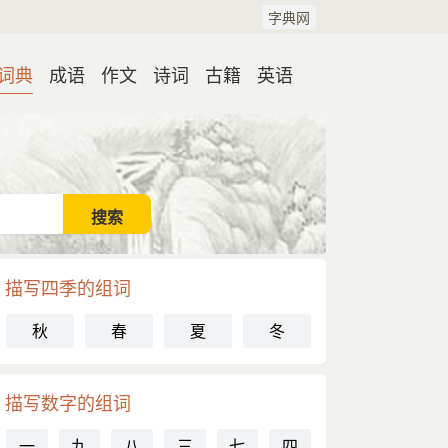
字典网
词典
成语
作文
诗词
古籍
英语
描写四季的组词
秋
春
夏
冬
描写数字的组词
一
九
八
三
七
四