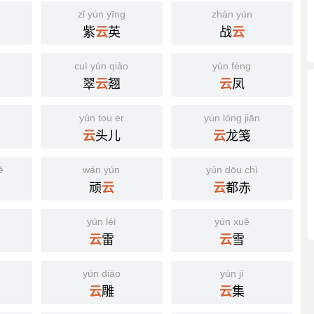
zǐ yún yīng
zhàn yún
紫
英
战
云
云
cuì yún qiào
yún fèng
翠
翘
凤
云
云
yún tou er
yún lóng jiān
头儿
龙笺
云
云
ě
wán yún
yún dōu chì
顽
都赤
云
云
yún léi
yún xuě
雷
雪
云
云
yún diāo
yún jí
雕
集
云
云