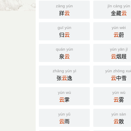
zāng yún
jīn cáng yún
牂
金藏
云
云
guī yún
yún wèi
归
蔚
云
云
quán yún
yún yān jī
泉
烟屐
云
云
zhāng yún yì
yún zhōng xu
张
逸
中雪
云
云
yún wù
yún wù
雺
雾
云
云
yún yǔ
yún sàn
雨
散
云
云