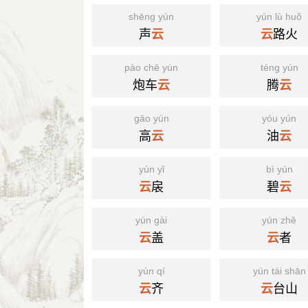
shēng yún
yún lù huǒ
声
路火
云
云
pào chē yún
téng yún
炮车
腾
云
云
gāo yún
yóu yún
高
油
云
云
yún yǐ
bì yún
扆
碧
云
云
yún gài
yún zhě
盖
者
云
云
yún qí
yún tái shān
齐
台山
云
云