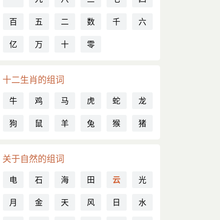
百
五
二
数
千
六
亿
万
十
零
十二生肖的组词
牛
鸡
马
虎
蛇
龙
狗
鼠
羊
兔
猴
猪
关于自然的组词
电
石
海
田
云
光
月
金
天
风
日
水