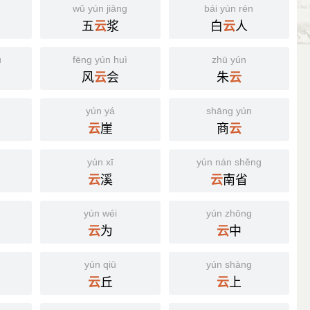
wǔ yún jiāng
bái yún rén
五
浆
白
人
云
云
u
fēng yún huì
zhū yún
风
会
朱
云
云
yún yá
shāng yún
崖
商
云
云
yún xī
yún nán shěng
溪
南省
云
云
yún wéi
yún zhōng
为
中
云
云
yún qiū
yún shàng
丘
上
云
云