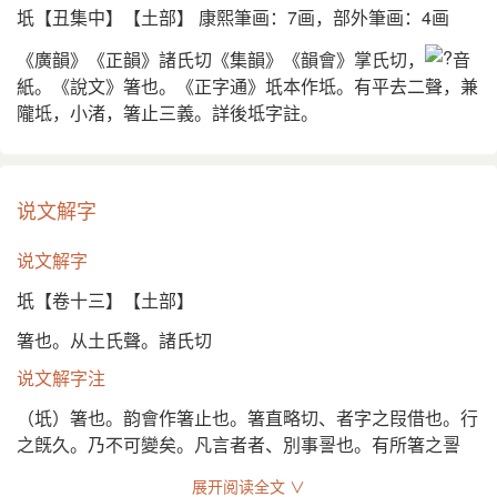
坁【丑集中】【土部】 康熙筆画：7画，部外筆画：4画
《廣韻》《正韻》諸氏切《集韻》《韻會》掌氏切，
音
紙。《說文》箸也。《正字通》坁本作坻。有平去二聲，兼
隴坻，小渚，箸止三義。詳後坻字註。
说文解字
说文解字
坁【卷十三】【土部】
箸也。从土氏聲。諸氏切
说文解字注
（坁）箸也。韵會作箸止也。箸直略切、者字之叚借也。行
之旣久。乃不可變矣。凡言者者、別事䛐也。有所箸之䛐
也。故凡言箸、皆者引申之義。左傳昭廿九年。物乃坁伏。
展开阅读全文 ∨