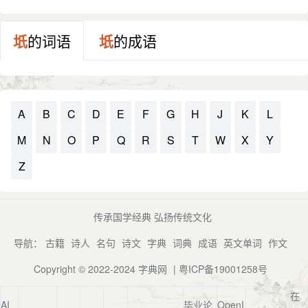
鬱湮不育。杜注。坁、止也。此坁字見於經者。而開成石經
譌作坻。其義迥異。楚金所見左傳故未誤。尋其所由。葢唐
初已有誤坻者。故釋文曰。坁音旨。又音丁禮反。後一音則
坁
的词语
坁
的成语
已譌爲坻。凡字切丁禮者、皆氐聲也。今版本釋文及左傳及
廣韵四紙皆作坻。坻行而坁廢矣。从土。氏聲。諸氏切。十
六部。與十五部之坻異義。
A
B
C
D
E
F
G
H
J
K
L
M
N
O
P
Q
R
S
T
W
X
Y
Z
传承国学经典 弘扬传统文化
导航：
古籍
诗人
名句
诗文
字典
词典
成语
英文单词
作文
Copyright © 2022-2024
字典网
|
粤ICP备19001258号
在
AI
毕业论
OpenI