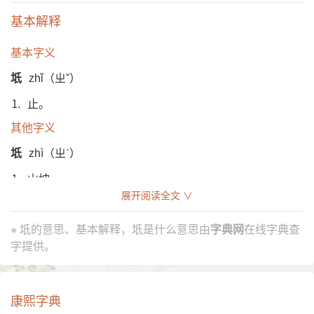
基本解释
基本字义
坁
zhǐ（ㄓˇ）
⒈ 止。
其他字义
坁
zhì（ㄓˋ）
⒈ 山坡。
展开阅读全文 ∨
异体字
堤
坻
※ 坁的意思、基本解释，坁是什么意思由
字典网
在线字典查
字提供。
康熙字典