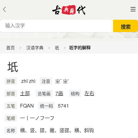
首页
汉语字典
坁
坁字的解释
坁
zhǐ zhì
ㄓˇ ㄓˋ
拼音
注音
土部
7画
左右
部首
总笔画
结构
FQAN
5741
五笔
统一码
一丨一ノフ一フ
笔顺
横、竖、提、撇、竖提、横、斜钩
名称