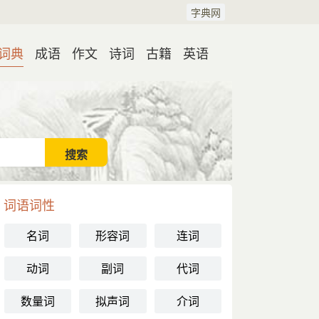
字典网
词典
成语
作文
诗词
古籍
英语
词语词性
名词
形容词
连词
动词
副词
代词
数量词
拟声词
介词