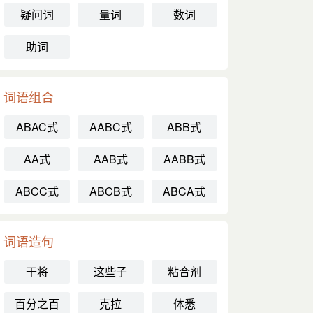
疑问词
量词
数词
助词
词语组合
ABAC式
AABC式
ABB式
AA式
AAB式
AABB式
ABCC式
ABCB式
ABCA式
词语造句
干将
这些子
粘合剂
百分之百
克拉
体悉