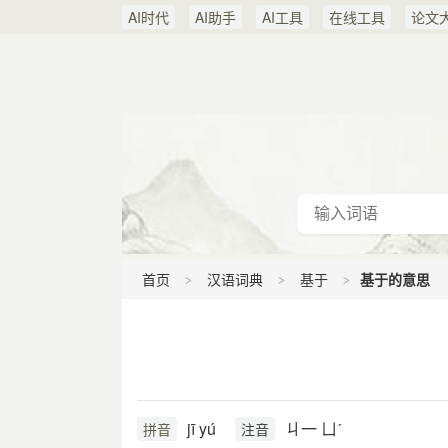
AI时代
AI助手
AI工具
在线工具
论文
首页
汉语词典
基于
基于的意思
jī yú
ㄐ一 ㄩˊ
拼音
注音