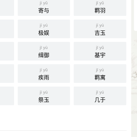
jì yǔ
jī yǔ
寄与
羁羽
jí yú
jí yù
极娱
吉玉
jī yù
jī yǔ
缉御
基宇
jí yǔ
jī yù
疾雨
羁寓
jì yù
jī yú
祭玉
几于