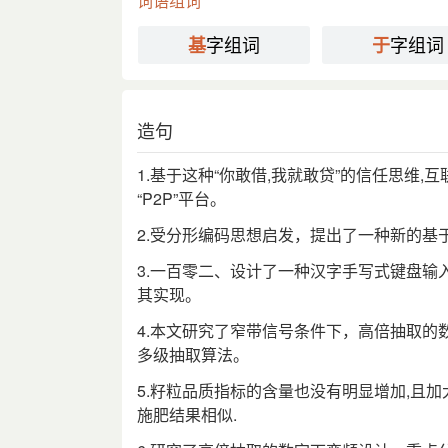
词语组词
字组词
字组词
基
于
造句
1.基于这种“你敢借,我就敢贷”的信任思维,
“P2P”平台。
2.受分形编码思想启发，提出了一种新的基
3.一百零二、设计了一种汉字手写式键盘
其实现。
4.本文研究了窄带信号条件下，高倍抽取的
多级抽取算法。
5.籽粒品质指标的含量也没有明显增加,且加
施肥结果相似.