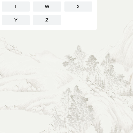
T
W
X
Y
Z