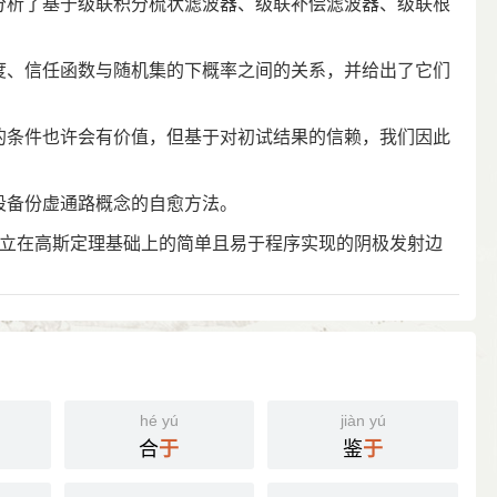
点分析了基于级联积分梳状滤波器、级联补偿滤波器、级联根
测度、信任函数与随机集的下概率之间的关系，并给出了它们
氢的条件也许会有价值，但基于对初试结果的信赖，我们因此
多段备份虚通路概念的自愈方法。
建立在高斯定理基础上的简单且易于程序实现的阴极发射边
hé yú
jiàn yú
合
鉴
于
于