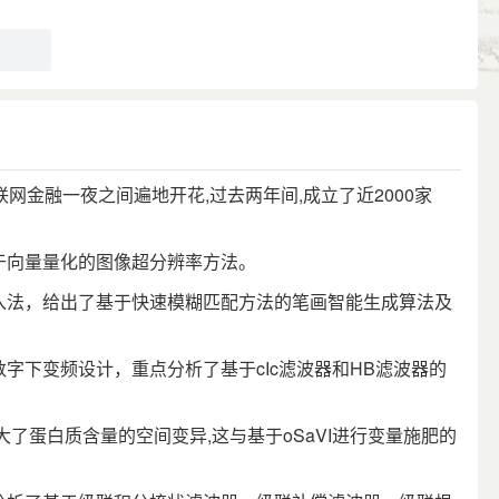
互联网金融一夜之间遍地开花,过去两年间,成立了近2000家
于向量量化的图像超分辨率方法。
输入法，给出了基于快速模糊匹配方法的笔画智能生成算法及
数字下变频设计，重点分析了基于cIc滤波器和HB滤波器的
大了蛋白质含量的空间变异,这与基于oSaVI进行变量施肥的